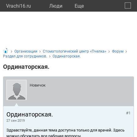
Vrachi16.ru
Люди
Eще
🔔
Респу
🔍
Организации
Стоматологический центр «Пчелка»
Форум
Раздел для сотрудников.
Ординаторская.
Ординаторская.
Новичок
Ординаторская.
#1
27 сен 2019
Здравствуйте, данная тема доступна только для врачей. Здесь
можно обсуждать все рабочие вопросы.