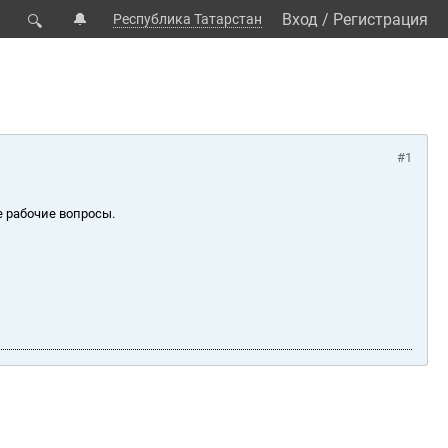
🔔
Вход
/
Регистрация
Республика Татарстан
🔍
#1
е рабочие вопросы.