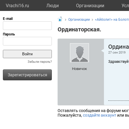
Vrachi16.ru
Люди
Организации
Усл
Организации
«Айболит» на Болот
Ординаторская.
Ордина
27 сен 2019
Здравствуй
Забыли пароль?
Новичок
Зарегистрироваться
Оставлять сообщения на форуме мог
Пожалуйста,
создайте аккаунт
или вы