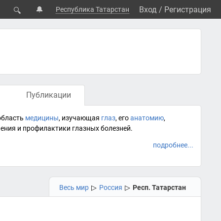
🔔
Вход
/
Регистрация
Республика Татарстан
🔍
Публикации
область
медицины
, изучающая
глаз
, его
анатомию
,
чения и
профилактики
глазных болезней.
подробнее...
Весь мир
▷
Россия
▷
Респ. Татарстан