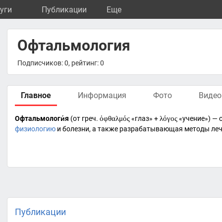
уги
Публикации
Eще
Офтальмология
Подписчиков: 0, рейтинг: 0
Главное
Информация
Фото
Видео
Офтальмологи́я
(от
греч.
ὀφθαλμός
«глаз» +
λόγος
«учение») — 
физиологию
и болезни, а также разрабатывающая методы ле
Публикации