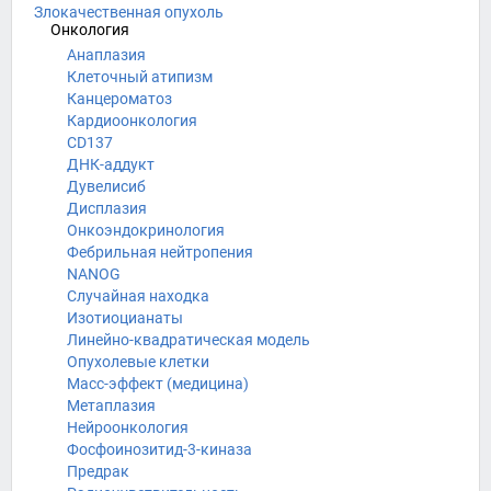
Злокачественная опухоль
Онкология
Анаплазия
Клеточный атипизм
Канцероматоз
Кардиоонкология
CD137
ДНК-аддукт
Дувелисиб
Дисплазия
Онкоэндокринология
Фебрильная нейтропения
NANOG
Случайная находка
Изотиоцианаты
Линейно-квадратическая модель
Опухолевые клетки
Масс-эффект (медицина)
Метаплазия
Нейроонкология
Фосфоинозитид-3-киназа
Предрак