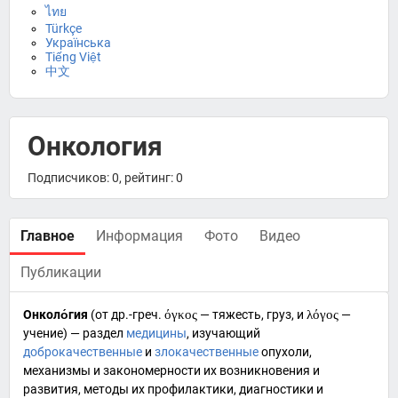
ไทย
Türkçe
Українська
Tiếng Việt
中文
Онкология
Подписчиков: 0, рейтинг: 0
Главное
Информация
Фото
Видео
Публикации
Онколо́гия
(от
др.-греч.
όγκος
— тяжесть, груз, и
λόγος
—
учение) — раздел
медицины
, изучающий
доброкачественные
и
злокачественные
опухоли
,
механизмы и закономерности их возникновения и
развития, методы их
профилактики
,
диагностики
и