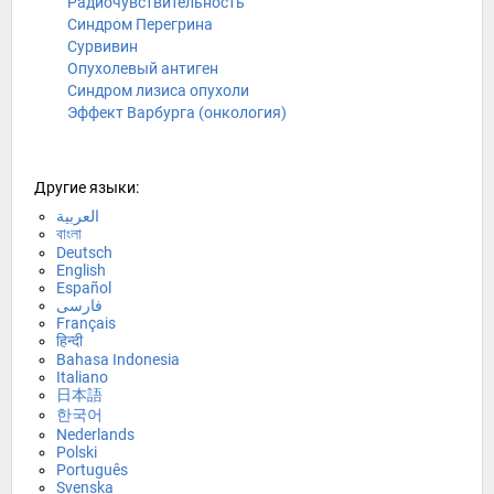
Радиочувствительность
Синдром Перегрина
Сурвивин
Опухолевый антиген
Синдром лизиса опухоли
Эффект Варбурга (онкология)
Другие языки:
العربية
বাংলা
Deutsch
English
Español
فارسی
Français
हिन्दी
Bahasa Indonesia
Italiano
日本語
한국어
Nederlands
Polski
Português
Svenska