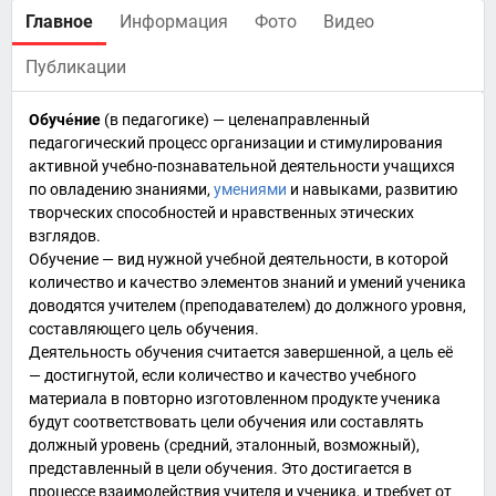
Главное
Информация
Фото
Видео
Публикации
Обуче́ние
(в
педагогике
) — целенаправленный
педагогический процесс организации и стимулирования
активной учебно-познавательной
деятельности
учащихся
по овладению
знаниями
,
умениями
и
навыками
, развитию
творческих способностей и нравственных этических
взглядов.
Обучение — вид нужной
учебной деятельности
, в которой
количество и качество элементов знаний и умений
ученика
доводятся
учителем
(преподавателем) до должного уровня,
составляющего цель обучения.
Деятельность обучения считается завершенной, а цель её
— достигнутой, если количество и качество учебного
материала в повторно изготовленном продукте ученика
будут соответствовать цели обучения или составлять
должный уровень (средний, эталонный, возможный),
представленный в цели обучения. Это достигается в
процессе взаимодействия учителя и ученика, и требует от