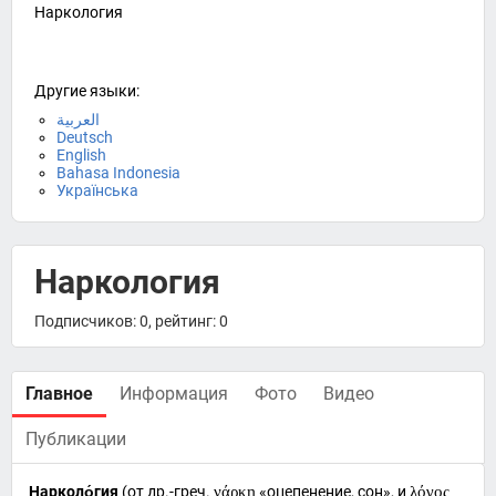
Наркология
Другие языки:
العربية
Deutsch
English
Bahasa Indonesia
Українська
Наркология
Подписчиков: 0, рейтинг: 0
Главное
Информация
Фото
Видео
Публикации
Нарколо́гия
(от
др.-греч.
νάρκη
«оцепенение, сон», и
λόγος