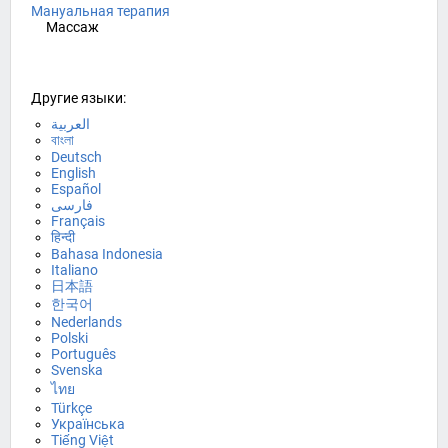
Мануальная терапия
Массаж
Другие языки:
العربية
বাংলা
Deutsch
English
Español
فارسی
Français
हिन्दी
Bahasa Indonesia
Italiano
日本語
한국어
Nederlands
Polski
Português
Svenska
ไทย
Türkçe
Українська
Tiếng Việt