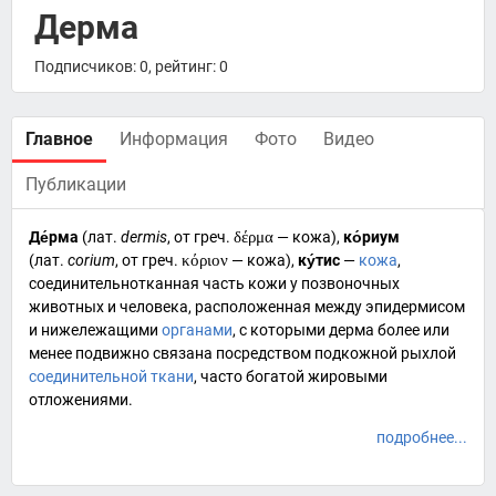
Дерма
Подписчиков: 0, рейтинг: 0
Главное
Информация
Фото
Видео
Публикации
Де́рма
(
лат.
dermis
, от
греч.
δέρμα
— кожа),
ко́риум
(
лат.
corium
, от
греч.
κόριον
— кожа),
ку́тис
—
кожа
,
соединительнотканная часть кожи у
позвоночных
животных и
человека
, расположенная между
эпидермисом
и нижележащими
органами
, с которыми дерма более или
менее подвижно связана посредством подкожной рыхлой
соединительной ткани
, часто богатой
жировыми
отложениями
.
подробнее...