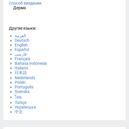
Способ введения
Дерма
Другие языки:
العربية
Deutsch
English
Español
فارسی
Français
Bahasa Indonesia
Italiano
日本語
Nederlands
Polski
Português
Svenska
ไทย
Türkçe
Українська
中文