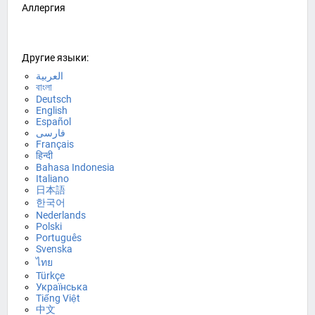
Аллергия
Другие языки:
العربية
বাংলা
Deutsch
English
Español
فارسی
Français
हिन्दी
Bahasa Indonesia
Italiano
日本語
한국어
Nederlands
Polski
Português
Svenska
ไทย
Türkçe
Українська
Tiếng Việt
中文