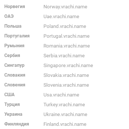
Норвегия
norway.vrachi.name
ОАЭ
uae.vrachi.name
Польша
poland.vrachi.name
Португалия
portugal.vrachi.name
Румыния
romania.vrachi.name
Сербия
serbia.vrachi.name
Сингапур
singapore.vrachi.name
Словакия
slovakia.vrachi.name
Словения
slovenia.vrachi.name
США
usa.vrachi.name
Турция
turkey.vrachi.name
Украина
ukraine.vrachi.name
Финляндия
finland.vrachi.name