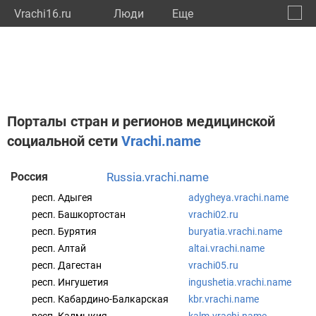
Vrachi16.ru
Люди
Eще
🔔
Респу
🔍
Порталы стран и регионов медицинской
социальной сети
Vrachi.name
Россия
russia.vrachi.name
респ. Адыгея
adygheya.vrachi.name
респ. Башкортостан
vrachi02.ru
респ. Бурятия
buryatia.vrachi.name
респ. Алтай
altai.vrachi.name
респ. Дагестан
vrachi05.ru
респ. Ингушетия
ingushetia.vrachi.name
респ. Кабардино-Балкарская
kbr.vrachi.name