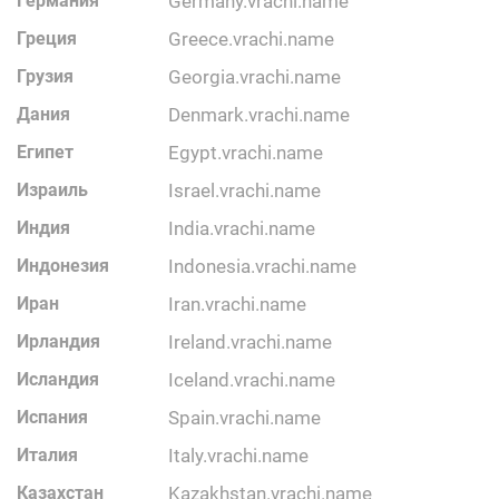
Германия
germany.vrachi.name
Греция
greece.vrachi.name
Грузия
georgia.vrachi.name
Дания
denmark.vrachi.name
Египет
egypt.vrachi.name
Израиль
israel.vrachi.name
Индия
india.vrachi.name
Индонезия
indonesia.vrachi.name
Иран
iran.vrachi.name
Ирландия
ireland.vrachi.name
Исландия
iceland.vrachi.name
Испания
spain.vrachi.name
Италия
italy.vrachi.name
Казахстан
kazakhstan.vrachi.name