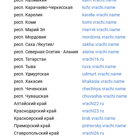
респ. Калмыкия
kalm.vrachi.name
респ. Карачаево-Черкесская
kchr.vrachi.name
респ. Карелия
karelia.vrachi.name
респ. Коми
komi.vrachi.name
респ. Марий Эл
mari-el.vrachi.name
респ. Мордовия
mordovia.vrachi.name
респ. Саха /Якутия/
sakha.vrachi.name
респ. Северная Осетия - Алания
alania.vrachi.name
респ. Татарстан
vrachi16.ru
респ. Тыва
tuva.vrachi.name
респ. Удмуртская
udmurt.vrachi.name
респ. Хакасия
khakasia.vrachi.name
респ. Чеченская
chechnya.vrachi.name
респ. Чувашская
chuvashia.vrachi.name
Алтайский край
vrachi22.ru
Краснодарский край
vrachi23.ru
Красноярский край
krsk.vrachi.name
Приморский край
primorsky.vrachi.name
Ставропольский край
vrachi26.ru