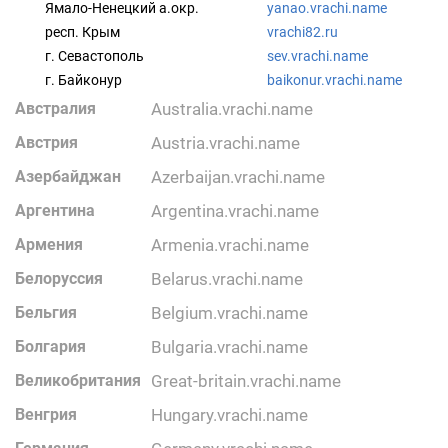
Ямало-Ненецкий а.окр.
yanao.vrachi.name
респ. Крым
vrachi82.ru
г. Севастополь
sev.vrachi.name
г. Байконур
baikonur.vrachi.name
Австралия
australia.vrachi.name
Австрия
austria.vrachi.name
Азербайджан
azerbaijan.vrachi.name
Аргентина
argentina.vrachi.name
Армения
armenia.vrachi.name
Белоруссия
belarus.vrachi.name
Бельгия
belgium.vrachi.name
Болгария
bulgaria.vrachi.name
Великобритания
great-britain.vrachi.name
Венгрия
hungary.vrachi.name