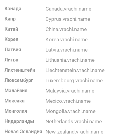
Канада
canada.vrachi.name
Кипр
cyprus.vrachi.name
Китай
china.vrachi.name
Корея
korea.vrachi.name
Латвия
latvia.vrachi.name
Литва
lithuania.vrachi.name
Лихтенштейн
liechtenstein.vrachi.name
Люксембург
luxembourg.vrachi.name
Малайзия
malaysia.vrachi.name
Мексика
mexico.vrachi.name
Монголия
mongolia.vrachi.name
Нидерланды
netherlands.vrachi.name
Новая Зеландия
new-zealand.vrachi.name