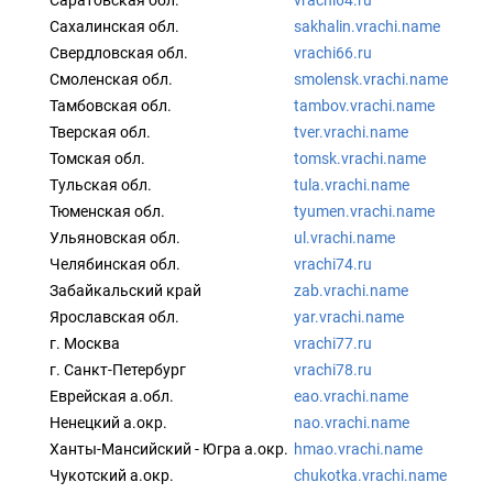
Саратовская обл.
vrachi64.ru
Сахалинская обл.
sakhalin.vrachi.name
Свердловская обл.
vrachi66.ru
Смоленская обл.
smolensk.vrachi.name
Тамбовская обл.
tambov.vrachi.name
Тверская обл.
tver.vrachi.name
Томская обл.
tomsk.vrachi.name
Тульская обл.
tula.vrachi.name
Тюменская обл.
tyumen.vrachi.name
Ульяновская обл.
ul.vrachi.name
Челябинская обл.
vrachi74.ru
Забайкальский край
zab.vrachi.name
Ярославская обл.
yar.vrachi.name
г. Москва
vrachi77.ru
г. Санкт-Петербург
vrachi78.ru
Еврейская а.обл.
eao.vrachi.name
Ненецкий а.окр.
nao.vrachi.name
Ханты-Мансийский - Югра а.окр.
hmao.vrachi.name
Чукотский а.окр.
chukotka.vrachi.name