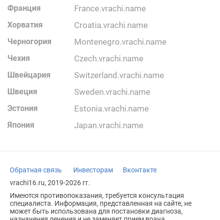
Франция
france.vrachi.name
Хорватия
croatia.vrachi.name
Черногория
montenegro.vrachi.name
Чехия
czech.vrachi.name
Швейцария
switzerland.vrachi.name
Швеция
sweden.vrachi.name
Эстония
estonia.vrachi.name
Япония
japan.vrachi.name
Обратная связь
Инвесторам
Вконтакте
vrachi16.ru, 2019-2026 гг.
Имеются противопоказания, требуется консультация
специалиста. Информация, представленная на сайте, не
может быть использована для постановки диагноза,
назначения лечения и не заменяет прием врача.