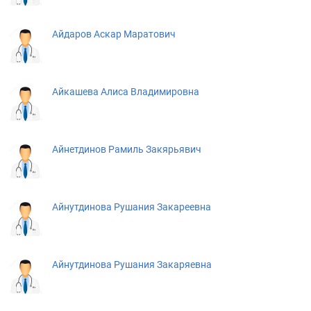
Айдаров Аскар Маратович
Айкашева Алиса Владимировна
Айнетдинов Рамиль Закярьявич
Айнутдинова Рушания Закареевна
Айнутдинова Рушания Закаряевна