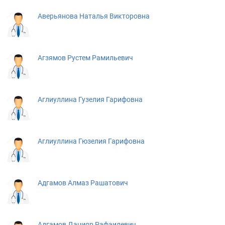
Аверьянова Наталья Викторовна
Агзямов Рустем Рамильевич
Аглиуллина Гузелия Гарифовна
Аглиуллина Гюзелия Гарифовна
Адгамов Алмаз Рашатович
Адгамов Данияр Рафаилевич