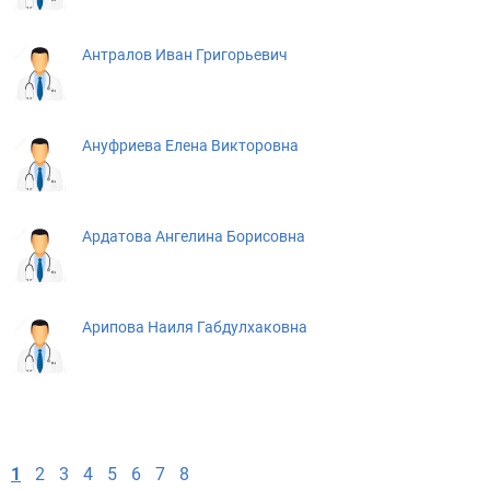
Антралов Иван Григорьевич
Ануфриева Елена Викторовна
Ардатова Ангелина Борисовна
Арипова Наиля Габдулхаковна
1
2
3
4
5
6
7
8