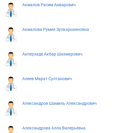
Акмалов Расим Анварович
Акмалова Румия Зулкарнаеновна
Акперзаде Акбар Шахмарович
Алеев Марат Султанович
Александров Шамиль Александрович
Александрова Алла Валерьевна