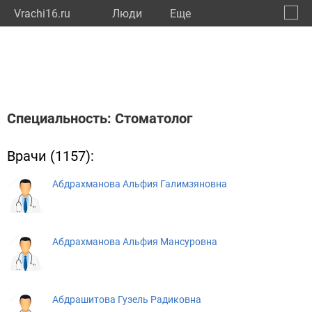
Vrachi16.ru
Люди
Eще
🔔
Респу
🔍
Специальность: Стоматолог
Врачи (1157):
Абдрахманова Альфия Галимзяновна
Абдрахманова Альфия Мансуровна
Абдрашитова Гузель Радиковна