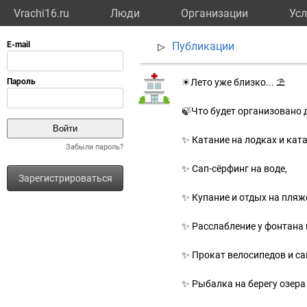
Vrachi16.ru
Люди
Организации
Усл
Публикации
▷
☀Лето уже близко... ⛱
🍃Что будет организовано 
✨ Катание на лодках и кат
Забыли пароль?
✨ Сап-сёрфинг на воде,
Зарегистрироваться
✨ Купание и отдых на пляж
✨ Расслабление у фонтана 
✨ Прокат велосипедов и са
✨ Рыбалка на берегу озера