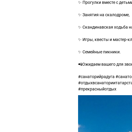
✨ Прогулки вместе с детьм
✨ Занятия на скалодроме,
✨ Скандинавская ходьба на
✨ Игры, квесты и мастер-к
✨ Семейные пикники.
📲Ожидаем вашего для звон
#санаторийрадуга #санат
#отдыхвсанаториитатарст
#прекрасныйотдых