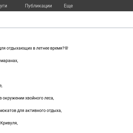
уги
Публикации
Eще
для отдыхающих в летнее время?🌸
амаранах,
е,
в окружении хвойного леса,
мокатов для активного отдыха,
 Кривуля,