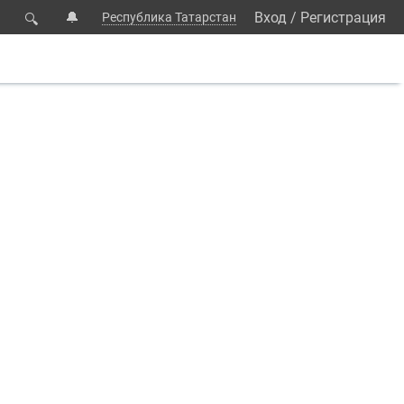
🔔
Вход
/
Регистрация
Республика Татарстан
🔍