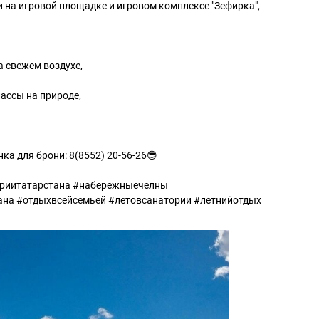
и на игровой площадке и игровом комплексе "Зефирка",
 свежем воздухе,
лассы на природе,
ка для брони: 8(8552) 20-56-26😎
ориитатарстана #набережныечелны
ана #отдыхвсейсемьей #летовсанатории #летнийотдых