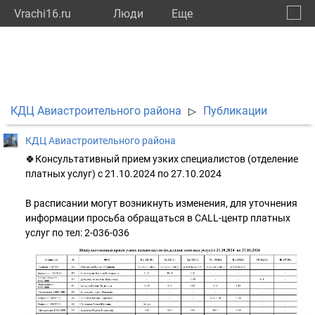
Vrachi16.ru
Люди
Eще
🔔
Респу
🔍
КДЦ Авиастроительного района
Публикации
▷
КДЦ Авиастроительного района
🍀Консультативный прием узких специалистов (отделение
платных услуг) с 21.10.2024 по 27.10.2024
В расписании могут возникнуть изменения, для уточнения
информации просьба обращаться в CALL-центр платных
услуг по тел: 2-036-036