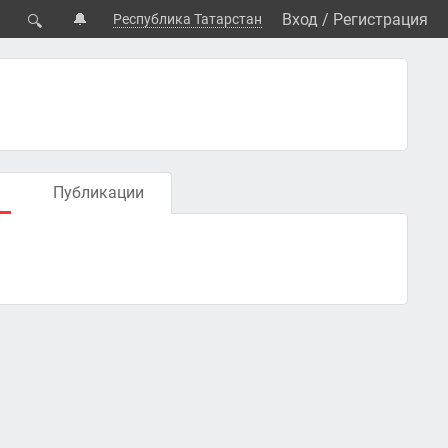
🔔
Вход
/
Регистрация
Республика Татарстан
🔍
Публикации