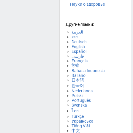
Науки о здоровье
Другие языки:
العربية
বাংলা
Deutsch
English
Español
فارسی
Français
हिन्दी
Bahasa Indonesia
Italiano
日本語
한국어
Nederlands
Polski
Português
Svenska
ไทย
Türkçe
Українська
Tiếng Việt
中文